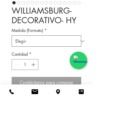
WILLIAMSBURG-
DECORATIVO- HY
Medida (Formato)
*
Cantidad
*
Contáctanos para comprar
Esta revisión del concepto ‘brick’ se 
enmarca en la tendencia estética 
vintage, representando pequeñas 
tablillas de madera pintadas y 
desgastadas por el tiempo. Su amplia 