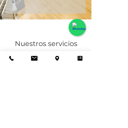
Nuestros servicios