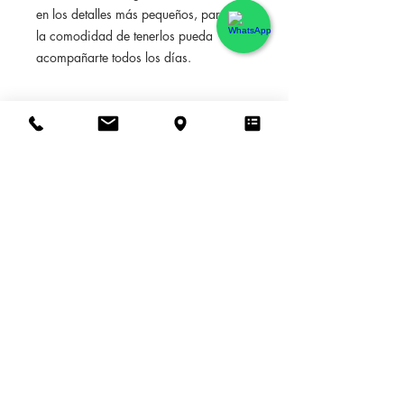
en los detalles más pequeños, para que
la comodidad de tenerlos pueda
acompañarte todos los días.
Mezclador de ducha empotrado de
14,6x14,6x16,9cm
POLITICA DE DEVOLUCION
Solo admitidas devoluciones en caso
INFORMACION DE ENVIO