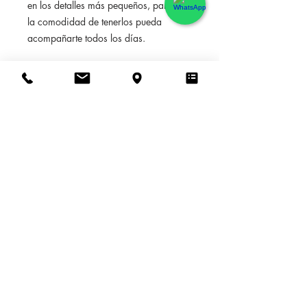
en los detalles más pequeños, para que
la comodidad de tenerlos pueda
acompañarte todos los días.
POLITICA DE DEVOLUCION
Solo admitidas devoluciones en caso
INFORMACION DE ENVIO
de defecto de producción en el
producto.