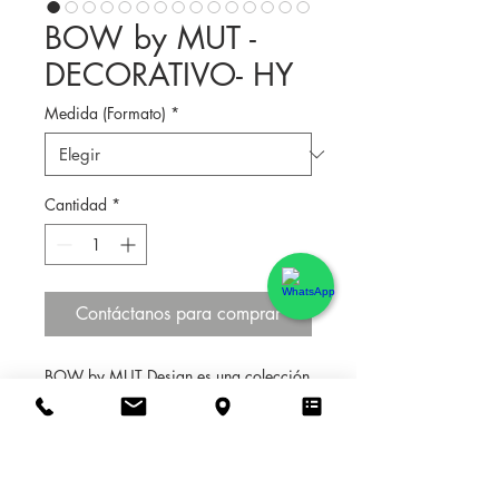
BOW by MUT -
DECORATIVO- HY
Medida (Formato)
*
Cantidad
*
Contáctanos para comprar
BOW by MUT Design es una colección 
inspirada por las típicas estructuras y 
cubiertas de techos que se pueden ver 
en una ciudad mediterránea. 
Recordándo a una teja tradicional 