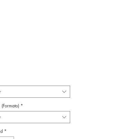
r
 (Formato)
*
r
ad
*