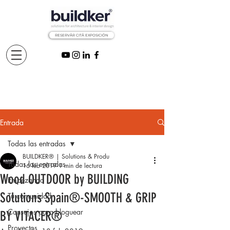
RESERVÅR CITÅ EXPOSICIÓN
Entrada
Todas las entradas
BUILDKER® | Solutions & Produ
Todas las entradas
16 feb 2019
1 min de lectura
Wood OUTDOOR by BUILDING
Empezando
Solutions Spain®-SMOOTH & GRIP
Tu comunidad
Consejos para bloguear
BY VITACER®
Proyectos