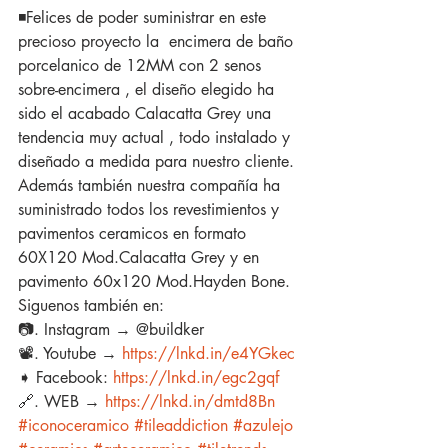
◾️Felices de poder suministrar en este 
precioso proyecto la  encimera de baño 
porcelanico de 12MM con 2 senos 
sobre-encimera , el diseño elegido ha 
sido el acabado Calacatta Grey una 
tendencia muy actual , todo instalado y 
diseñado a medida para nuestro cliente.
Además también nuestra compañía ha 
suministrado todos los revestimientos y 
pavimentos ceramicos en formato 
60X120 Mod.Calacatta Grey y en 
pavimento 60x120 Mod.Hayden Bone.
Siguenos también en:
📷. Instagram → @buildker
📽️. Youtube → 
https://lnkd.in/e4YGkec
➧ Facebook: 
https://lnkd.in/egc2gqf
🔗. WEB → 
https://lnkd.in/dmtd8Bn
#iconoceramico
#tileaddiction
#azulejo