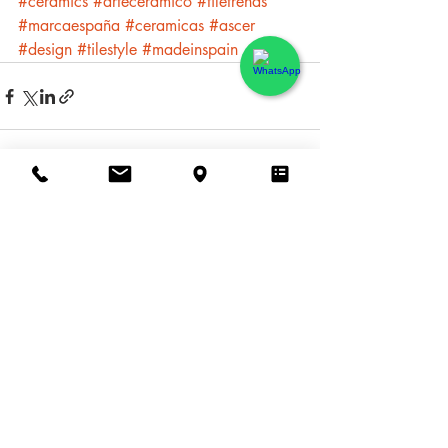
#ceramics
#arteceramico
#tiletrends
#marcaespaña
#ceramicas
#ascer
#design
#tilestyle
#madeinspain
Entradas recientes
Ver todo