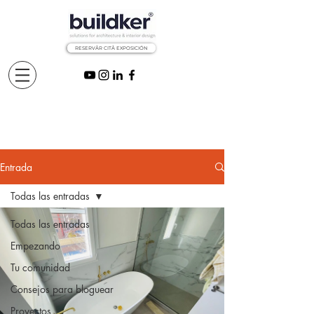
RESERVÅR CITÅ EXPOSICIÓN
Entrada
Todas las entradas
Todas las entradas
Empezando
Tu comunidad
Consejos para bloguear
Proyectos