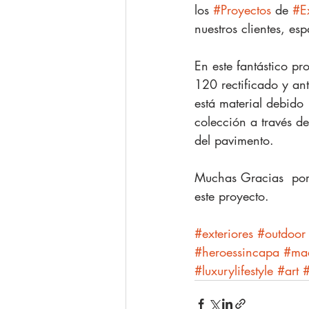
los 
#Proyectos
 de 
#Ex
nuestros clientes, esp
En este fantástico p
120 rectificado y an
está material debido
colección a través de
del pavimento.
Muchas Gracias  por 
este proyecto.
#exteriores
#outdoor
#heroessincapa
#ma
#luxurylifestyle
#art