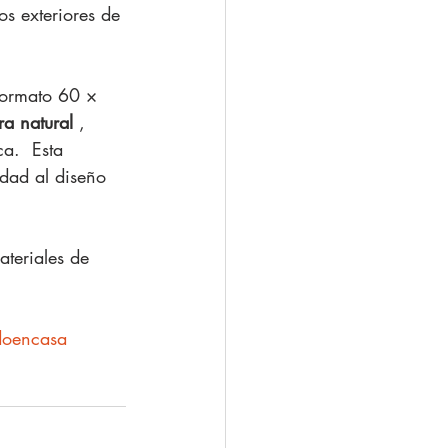
s exteriores de 
formato 60 × 
ra
natural
 , 
a.  Esta 
idad al diseño 
teriales de 
oencasa
n