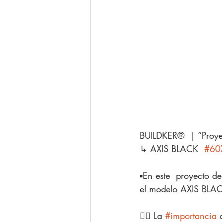
BUILDKER®  | “Proye
↳ AXIS BLACK  
#60
▪️En este  proyecto d
el modelo AXIS BLAC
👉🏿 La 
#importancia
 