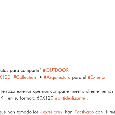
ctos para compartir” 
#OUTDOOR
X120
#Collection
  • 
#Arquitectura
 para el 
#Exterior
e terraza exterior que nos comparte nuestro cliente hemos 
K   en su formato 60X120 
#antideslizante
 .
que han tomado los 
#exteriores
  han 
#activado
 con ➕ fu