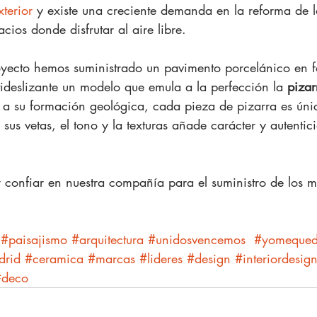
terior
 y existe una creciente demanda en la reforma de lo
acios donde disfrutar al aire libre.
royecto hemos suministrado un pavimento porcelánico en 
tideslizante un modelo que emula a la perfección la 
pizar
  a su formación geológica, cada pieza de pizarra es únic
 sus vetas, el tono y la texturas añade carácter y autentic
confiar en nuestra compañía para el suministro de los ma
#paisajismo
#arquitectura
#unidosvencemos
#yomequed
drid
#ceramica
#marcas
#lideres
#design
#interiordesig
#deco