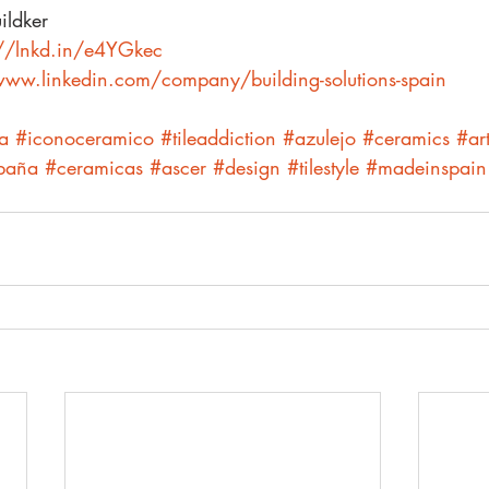
ildker
://lnkd.in/e4YGkec
www.linkedin.com/company/building-solutions-spain
a
#iconoceramico
#tileaddiction
#azulejo
#ceramics
#ar
paña
#ceramicas
#ascer
#design
#tilestyle
#madeinspain