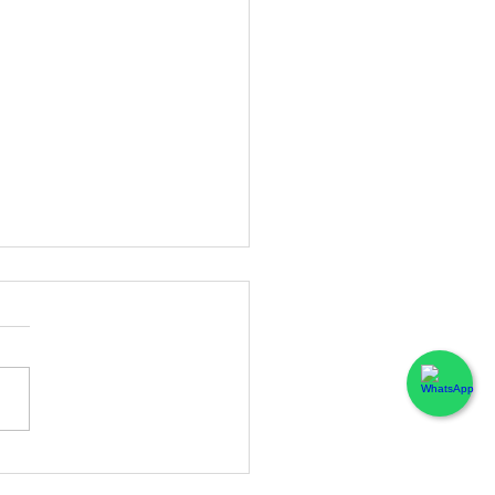
TO - Coctelería BARBILLON en
Aravaca. (Madrid)