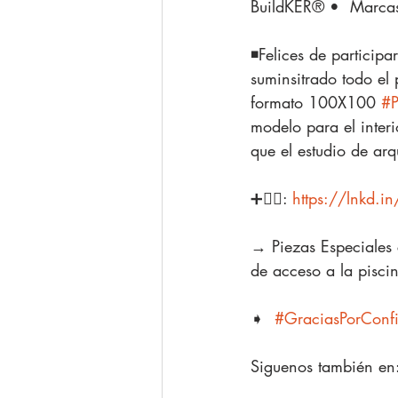
BuildKER® •  Marcas 
◾️Felices de partici
suminsitrado todo el
formato 100X100 
#P
modelo para el interi
que el estudio de arq
➕👉🏿: 
https://lnkd.i
→ Piezas Especiales 
de acceso a la pisci
➧  
#GraciasPorConf
Siguenos también en