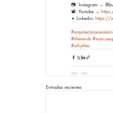
📷. Instagram → @bu
📽️. Youtube → 
https
➧ Linkedin: 
https://
#arquitecturaceramic
#tiletrends
#marcaes
#whytiles
Entradas recientes