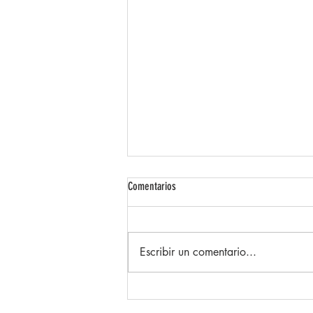
Comentarios
Escribir un comentario...
Proyecto Exterior realizado con
porcelánico antideslizante Slipstop Tenby