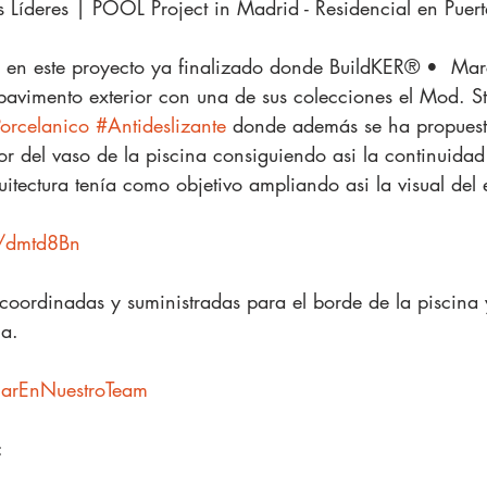
Líderes | POOL Project in Madrid - Residencial en Puert
par en este proyecto ya finalizado donde BuildKER® •  Mar
 pavimento exterior con una de sus colecciones el Mod. St
orcelanico
#Antideslizante
 donde además se ha propuest
or del vaso de la piscina consiguiendo asi la continuidad 
uitectura tenía como objetivo ampliando asi la visual del 
n/dmtd8Bn
coordinadas y suministradas para el borde de la piscina 
na.
iarEnNuestroTeam
: