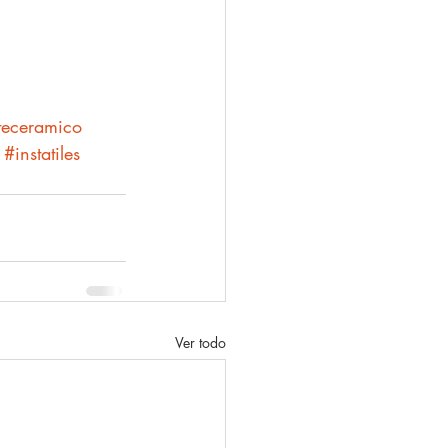
teceramico
#instatiles
Ver todo