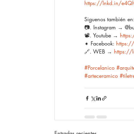
https://lnkd.in/e4Q
Siguenos también en
📷. Instagram → @bu
📽️. Youtube → 
https
➧ Facebook: 
https:/
🔗. WEB → 
https:/
#Porcelanico
#arquit
#arteceramico
#tilet
Entradas recientes