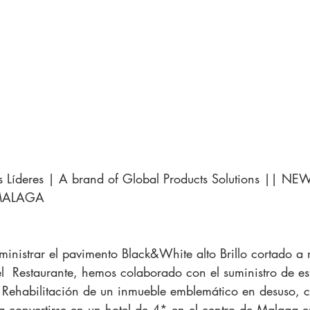
Líderes | A brand of Global Products Solutions || NEW 
z MALAGA
uministrar el pavimento Black&White alto Brillo cortado a
el  Restaurante, hemos colaborado con el suministro de est
Rehabilitación de un inmueble emblemático en desuso, co
convertirse en un hotel de 4* en el centro de Malaga en