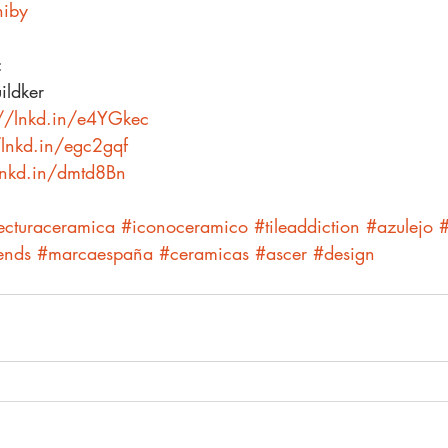
hiby
:
ildker
://lnkd.in/e4YGkec
/lnkd.in/egc2gqf
/lnkd.in/dmtd8Bn
ecturaceramica
#iconoceramico
#tileaddiction
#azulejo
#
rends
#marcaespaña
#ceramicas
#ascer
#design