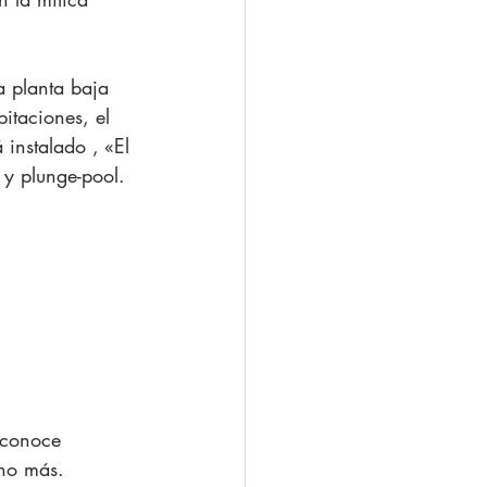
a planta baja 
itaciones, el 
instalado , «El 
 y plunge-pool.
 conoce 
ho más.