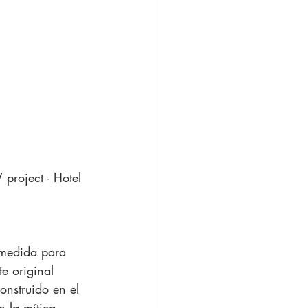
project - Hotel 
 medida para 
e original 
nstruido en el 
 la mítica 