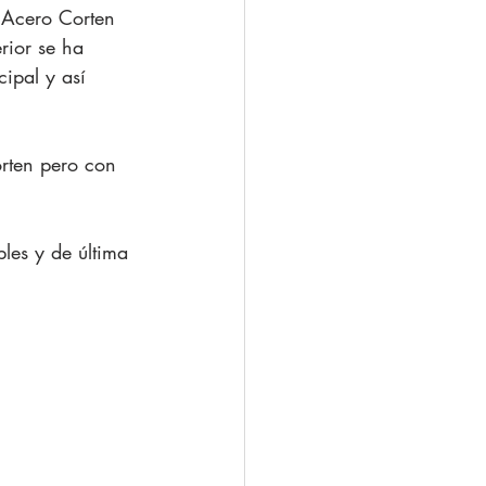
e Acero Corten 
rior se ha 
ipal y así 
rten pero con 