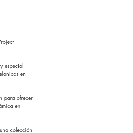
roject 
y especial  
elanicos en 
n para ofrecer 
rámica en 
 una colección 