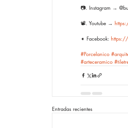
📷. Instagram → @bu
📽️. Youtube → 
https
➧ Facebook: 
https:/
#Porcelanico
#arquit
#arteceramico
#tilet
Entradas recientes