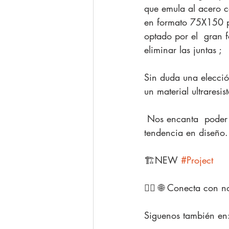
que emula al acero c
en formato 75X150 pa
optado por el  gran
eliminar las juntas ; 
Sin duda una elecció
un material ultraresis
 Nos encanta  poder ayudar a nuestros  clientes  aportando materiales sostenibles y de última 
tendencia en diseño.
🏗NEW 
#Project
👉🏿 🌐 Conecta con n
Siguenos también en