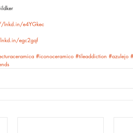
ildker
://lnkd.in/e4YGkec
/lnkd.in/egc2gqf
ecturaceramica
#iconoceramico
#tileaddiction
#azulejo
#
rends