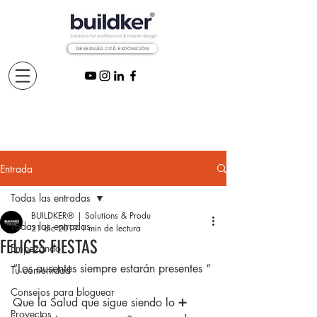
RESERVÅR CITÅ EXPOSICIÓN
Entrada
Todas las entradas
BUILDKER® | Solutions & Produ
Todas las entradas
21 dic 2019
1 min de lectura
FELICES FIESTAS
Empezando
“Los ausentes siempre estarán presentes “
Tu comunidad
Consejos para bloguear
Que la Salud que sigue siendo lo ➕ 
Proyectos