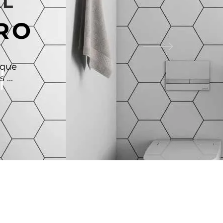
AL
RO
 que
...