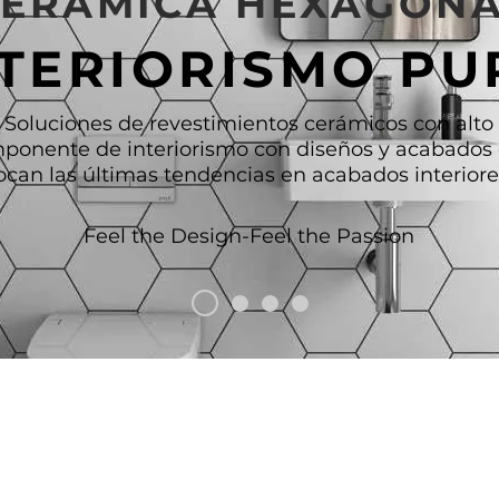
ERÁMICA HEXAGON
NTERIORISMO PU
Soluciones de
revestimientos
cerámicos con alto
ponente de interiorismo con diseños y acabados
ocan las últimas tendencias en acabados interiores 
Feel the Design-Feel the Passion