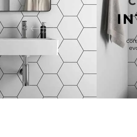
C
I
com
ev