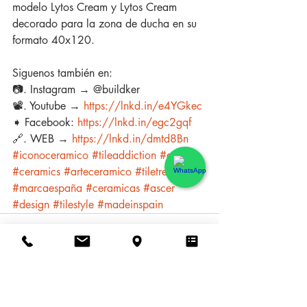
modelo Lytos Cream y Lytos Cream 
decorado para la zona de ducha en su 
formato 40x120.
Siguenos también en:
📷. Instagram → @buildker
📽️. Youtube → 
https://lnkd.in/e4YGkec
➧ Facebook: 
https://lnkd.in/egc2gqf
🔗. WEB → 
https://lnkd.in/dmtd8Bn
#iconoceramico
#tileaddiction
#azulejo
#ceramics
#arteceramico
#tiletrends
#marcaespaña
#ceramicas
#ascer
#design
#tilestyle
#madeinspain