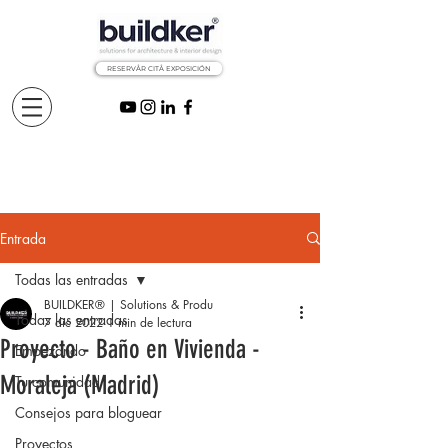
RESERVÅR CITÅ EXPOSICIÓN
Entrada
Todas las entradas
BUILDKER® | Solutions & Produ
Todas las entradas
7 dic 2022
1 min de lectura
Proyecto - Baño en Vivienda -
Empezando
Moraleja (Madrid)
Tu comunidad
Consejos para bloguear
Proyectos