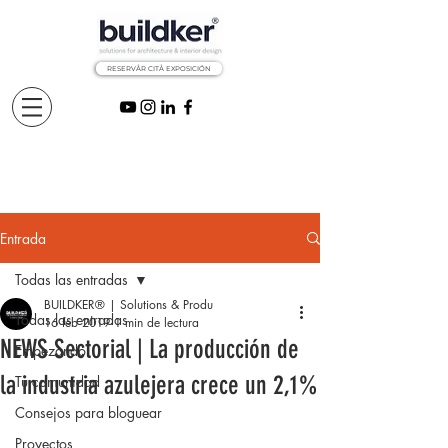
RESERVÅR CITÅ EXPOSICIÓN
Entrada
Todas las entradas
BUILDKER® | Solutions & Produ
Todas las entradas
16 feb 2019
1 min de lectura
NEWS Sectorial | La producción de
Empezando
la industria azulejera crece un 2,1%
Tu comunidad
Consejos para bloguear
Proyectos