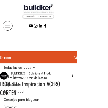
RESERVÅR CITÅ EXPOSICIÓN
Entrada
Todas las entradas
BUILDKER® | Solutions & Produ
Todas las entradas
7 abr 2020
1 min de lectura
IRON 4D - Inspiración ACERO
Empezando
CORTEN
Tu comunidad
Consejos para bloguear
Proyectos