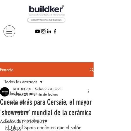
RESERVÅR CITÅ EXPOSICIÓN
Entrada
Todas las entradas
BUILDKER® | Solutions & Produ
Todas las entradas
16 feb 2019
3 min de lectura
Cuenta atrás para Cersaie, el mayor
Empezando
'showroom' mundial de la cerámica
Tu comunidad
Consejos para bloguear
Actualizado:
18 feb 2019
El Tile of Spain confía en que el salón 
Proyectos