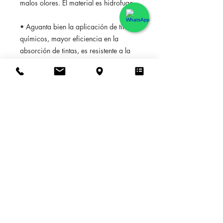
malos olores. El material es hidrofugo
• Aguanta bien la aplicación de tintes
químicos, mayor eficiencia en la
absorción de tintas, es resistente a la
abrasión y a la decoloración.
El material se limpia con facilidad.
100% autoadhesivo
, en contra de los
papeles tradicionales, sin colas, Se
coloca/pega /retira muy fácilmente en
20 min por operación, sin residuos sin
herramientas. El pegamento aunque
firme permite posicionar y
reposicionar el papel tantas veces
como queramos, así mismo
permite
retirarlo de una pieza dejando limpia