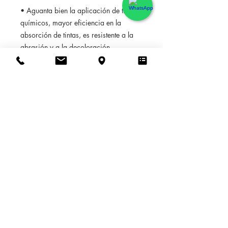
• Aguanta bien la aplicación de tintes
químicos, mayor eficiencia en la
absorción de tintas, es resistente a la
abrasión y a la decoloración.
El material se limpia con facilidad.
100% autoadhesivo
, en contra de los
papeles tradicionales, sin colas, Se
coloca/pega /retira muy fácilmente en
20 min por operación, sin residuos sin
herramientas. El pegamento aunque
firme permite posicionar y
reposicionar el papel tantas veces
como queramos, así mismo
permite
retirarlo de una pieza dejando limpia
la pared.