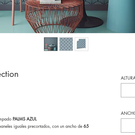
ction
ALTURA
ANCHO 
tampado
PALMS AZUL
paneles iguales precortados, con un ancho de
65