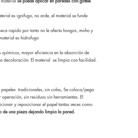
l material
se puede aplicar en paredes con gotelé
.
aterial es ignifugo, no arde, el material se funde
eca rapido por tanto no le afecta hongos, moho y
 material es hidrofugo
es químicos, mayor eficiencia en la absorción de
a la decoloración. El material se limpia con facilidad.
s papeles tradicionales, sin colas, Se coloca/pega
 operación, sin residuos sin herramientas. El
cionar y reposicionar el papel tantas veces como
rlo de una pieza dejando limpia la pared.