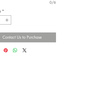
0/6
y
*
Contact Us to Purchase