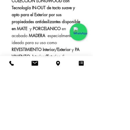
COLECCION LONGWOOD con
Tecnología IN-OUT de tacto suave y
apto para el Exterior por sus
propiedades antideslizantes disponible
en MATE
y
PORCELANICO
en
acabado
MADERA
especialmente
ideado para su uso como
REVESTIMIENTO Interior/Exterior
y
PA
VIMENTO Interior/Exterior
. Su
elevada resistencia a la carga de
rotura y las tensiones, así como sus
extraordinarias prestaciones, hacen de
este modelo una elección ideal para
ambientes de interior y exterior, tanto
públicos como privados.
INFORMACIÓN DE
PRODUCTO