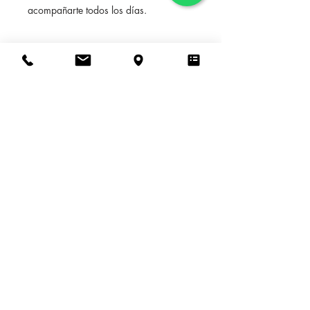
acompañarte todos los días.
POLITICA DE DEVOLUCION
Solo admitidas devoluciones en caso
INFORMACION DE ENVIO
de defecto de producción en el
producto.
Consultar