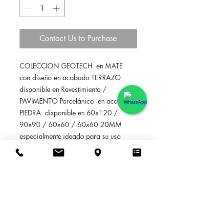
Contact Us to Purchase
COLECCION GEOTECH  en MATE  
con diseño en acabado TERRAZO 
disponible en Revestimiento / 
PAVIMENTO Porcelánico  en acabado 
PIEDRA  disponible en 60x120 / 
90x90 / 60x60 / 60x60 20MM 
especialmente ideado para su uso 
como Pavimento Interior/Exterior y 
Revestimiento Interior/Exterior. Su 
elevada resistencia a la carga de 
rotura y las tensiones, así como sus 
extraordinarias prestaciones, hacen de 
este modelo una elección ideal para 
ambientes de interior y exterior, tanto 