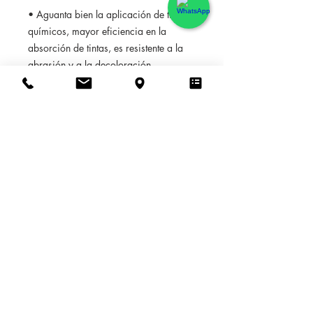
• Aguanta bien la aplicación de tintes
químicos, mayor eficiencia en la
absorción de tintas, es resistente a la
abrasión y a la decoloración.
El material se limpia con facilidad.
100% autoadhesivo
, en contra de los
papeles tradicionales, sin colas, Se
coloca/pega /retira muy fácilmente en
20 min por operación, sin residuos sin
herramientas. El pegamento aunque
firme permite posicionar y
reposicionar el papel tantas veces
como queramos, así mismo
permite
retirarlo de una pieza dejando limpia
la pared.