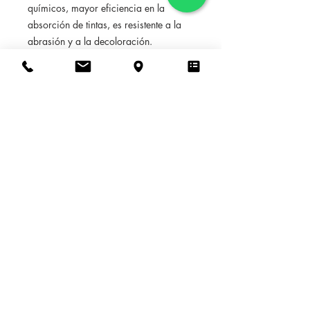
químicos, mayor eficiencia en la
absorción de tintas, es resistente a la
abrasión y a la decoloración.
El material se limpia con facilidad.
100% autoadhesivo
, en contra de los
papeles tradicionales, sin colas, Se
coloca/pega /retira muy fácilmente en
20 min por operación, sin residuos sin
herramientas. El pegamento aunque
firme permite posicionar y
reposicionar el papel tantas veces
como queramos, así mismo
permite
retirarlo de una pieza dejando limpia
la pared.